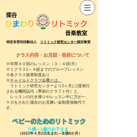
深谷
​
ま
わ
り
​リトミック
音楽教室
特定非営利活動法人
リトミック研究センター
認定教室
クラス内容・お月謝・教材について
※年間４０回のレッスン（３～４回/月）
​※１クラス1～４組までのグループレッスン
​※各クラス振替制度あり
※
チャイルドクラブ会費とは、
リトミック研究センターより2ヶ月に1度発行
される機関誌代（季節のクラフト付）と、
レッスンの行き帰りやレッスン中に万が一、
ケガをされた場合のお見舞い金制度保険代で
す。
​ベビーのためのリトミック
​０歳～1歳のお子さま
（2022年４月2日生まれ～生後6か月）