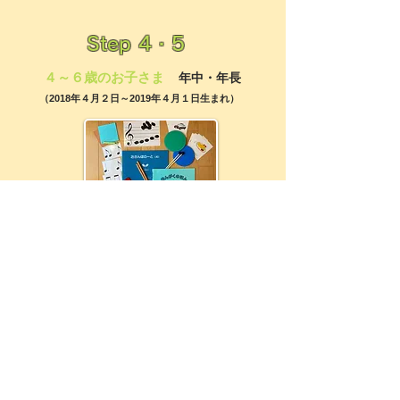
Step 4・5
４～６歳のお子さま
年中・年長
（2018年４月２日～2019年４月１日生まれ）
お子さんだけでのレッスンとなります。
見て、聞いて、歌って、動いて、音の高さや
リズムを五線譜や音符に表し理解していきま
す。
指示されたことをやるだけでなく「どうした
らいいかな？」と自分自身で考えることで創
造力を伸ばします。
全身で音楽やリズムを感じて動く(表現する)
ことで、からだのバランスをとり集中力が高
まります。