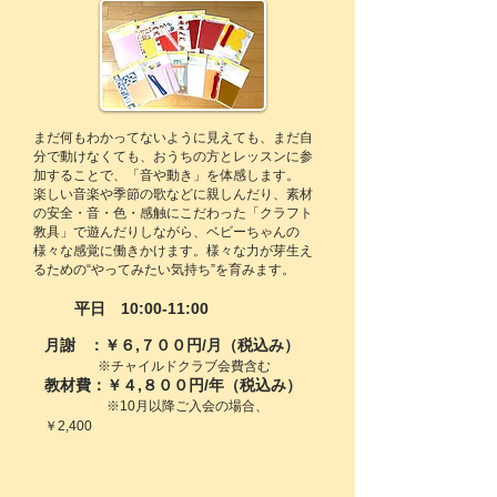
まだ何もわかってないように見えても、まだ自
分で動けなくても、おうちの方とレッスンに参
加することで、「音や動き」を体感します。
楽しい音楽や季節の歌などに親しんだり、素材
の安全・音・色・感触にこだわった「クラフト
教具」で遊んだりしながら、ベビーちゃんの
様々な感覚に働きかけます。様々な力が芽生え
るための“やってみたい気持ち”を育みます。​
平日 10:00-11:00
月謝 ：￥６,７００円/月（税込み）
※チャイルドクラブ会費含む
教材費：￥４,８００円/年（税込み）
※10月以降ご入会の場合、
￥2,400